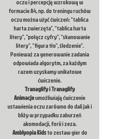
oczu i percepcję wzrokową w
formacie A4, np. do treningu ruchów
oczu można użyć ćwiczeń: "tablica
harta zwierzęta", "tablica harta
litery", "połącz cyfry", "skanowanie
litery", "figura tło", śledzenie".
Ponieważ za generowanie zadania
odpowiada algorytm, za każdym
razem uzyskamy unikatowe
ćwiczenie.
Tranaglify i Tranaglify
Animacje
umożliwiają ćwiczenie
ustawienia oczu zarówno do dali jak i
bliży w przypadku zaburzeń
akomodacji, forii i zeza.
Amblyopia Kids
to zestaw gier do