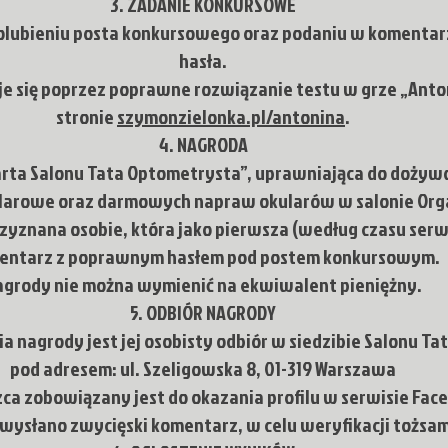
3. ZADANIE KONKURSOWE
polubieniu posta konkursowego oraz podaniu w komenta
hasła.
je się poprzez poprawne rozwiązanie testu w grze „Anto
stronie
szymonzielonka.pl/antonina
.
4. NAGRODA
arta Salonu Tata Optometrysta”, uprawniająca do dożywo
larowe oraz darmowych napraw okularów w salonie Org
zyznana osobie, która jako pierwsza (według czasu serw
entarz z poprawnym hasłem pod postem konkursowym.
agrody nie można wymienić na ekwiwalent pieniężny.
5. ODBIÓR NAGRODY
 nagrody jest jej osobisty odbiór w siedzibie Salonu T
pod adresem: ul. Szeligowska 8, 01-319 Warszawa
ca zobowiązany jest do okazania profilu w serwisie Fa
 wysłano zwycięski komentarz, w celu weryfikacji tożsam