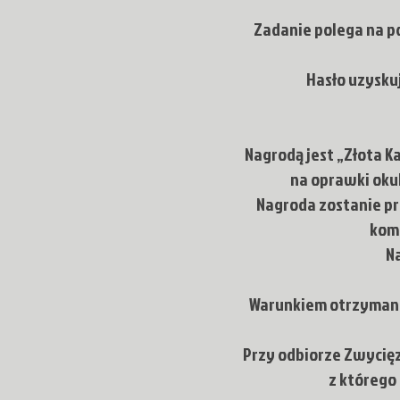
Zadanie polega na 
Hasło uzysku
Nagrodą jest „Złota K
na oprawki oku
Nagroda zostanie pr
kom
N
Warunkiem otrzymania
Przy odbiorze Zwycięz
z którego