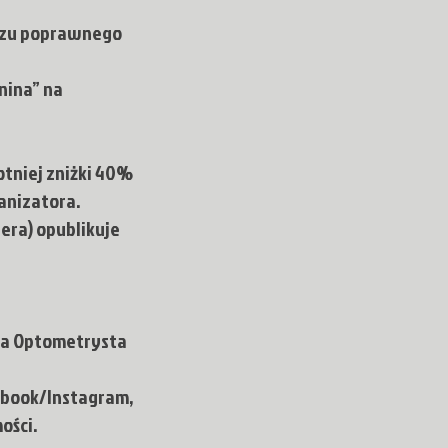
rzu poprawnego
nina” na
tniej zniżki 40%
anizatora.
era) opublikuje
ata Optometrysta
cebook/Instagram,
ości.